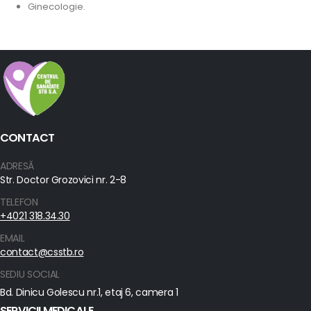
Ginecologie.
CONTACT
ADRESĂ
Str. Doctor Grozovici nr. 2-8
TELEFON
+4021 318.34.30
EMAIL
contact@csstb.ro
SEDIU SOCIAL
Bd. Dinicu Golescu nr.1, etaj 6, camera 1
SERVICII MEDICALE