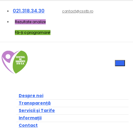
021.318.34.30
contact@csstb.ro
Rezultate analize
Fă-ți o programare!
Despre noi
Transparență
Servicii și Tarife
Informații
Contact