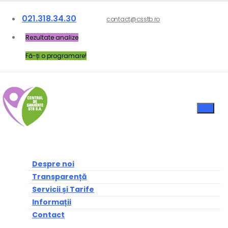
021.318.34.30
contact@csstb.ro
Rezultate analize
Fă-ți o programare!
Despre noi
Transparență
Servicii și Tarife
Informații
Contact