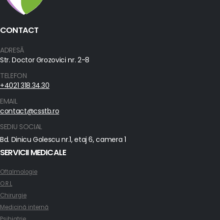
CONTACT
ADRESĂ
Str. Doctor Grozovici nr. 2-8
TELEFON
+4021 318.34.30
EMAIL
contact@csstb.ro
SEDIU SOCIAL
Bd. Dinicu Golescu nr.1, etaj 6, camera 1
SERVICII MEDICALE
Oftalmologie
O.R.L
Chirurgie
Medicină internă
Psihiatrie