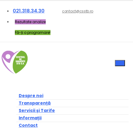
021.318.34.30
contact@csstb.ro
Rezultate analize
Fă-ți o programare!
Despre noi
Transparență
Servicii și Tarife
Informații
Contact