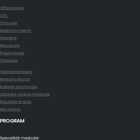
Oftalmologie
O.R.L
Chirurgie
Medicină internă
Psihiatrie
Neurologie
Pneumologie
Ortopedie
Gastroenterologie
Medicina Muncii
Explorări funcționale
Laborator analize medicale
Rezultate analize
Alte servicii
PROGRAM
Specialități medicale: