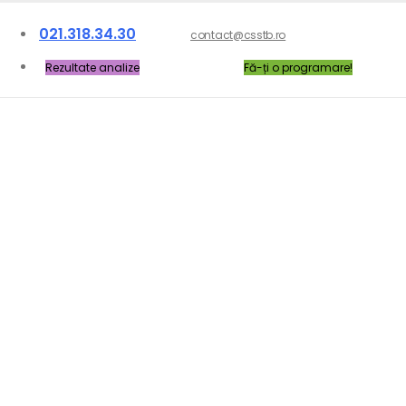
021.318.34.30
contact@csstb.ro
Rezultate analize
Fă-ți o programare!