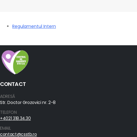
Regulamentul Intern
CONTACT
ADRESĂ
Str. Doctor Grozovici nr. 2-8
TELEFON
+4021 318.34.30
EMAIL
contact@csstb.ro