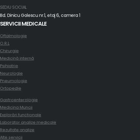
SEDIU SOCIAL
Bd. Dinicu Golescu nr.1, etaj 6, camera 1
SERVICII MEDICALE
Oftalmologie
O.R.L
Chirurgie
Medicină internă
Psihiatrie
Neurologie
Pneumologie
Ortopedie
Gastroenterologie
Medicina Muncii
Explorări funcționale
Laborator analize medicale
Rezultate analize
Alte servicii