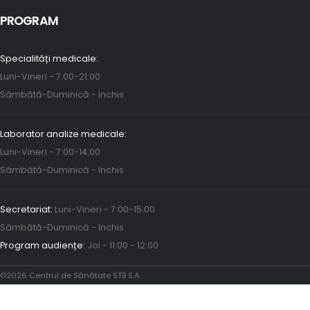
PROGRAM
Specialități medicale:
Luni-Vineri - 7:00-21:00
Sâmbătă-Duminică - închis
Laborator analize medicale:
Luni-Vineri - 7:00-14:00
Sâmbătă-Duminică - închis
Secretariat:
Luni-Vineri - 7:00-15:00
Sâmbătă-Duminică - închis
Program audiențe:
Joi - 11:00 - 12:00
©2026 Centrul de Sănătate STB S.A.